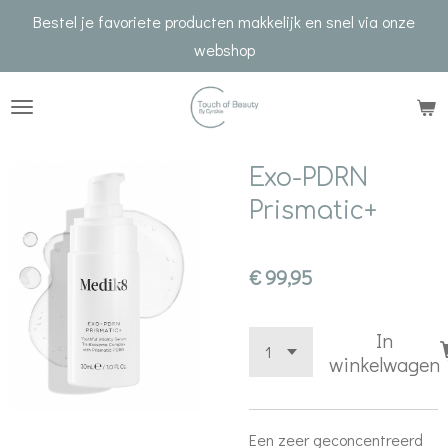
Bestel je favoriete producten makkelijk en snel via onze
Ga
webshop
direct
naar
de
hoofdinhoud
Exo-PDRN
Prismatic+
€ 99,95
In
winkelwagen
Een zeer geconcentreerd