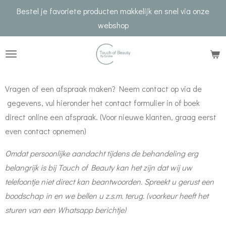
Bestel je favoriete producten makkelijk en snel via onze
Ga
webshop
direct
naar
de
hoofdinhoud
Vragen of een afspraak maken? Neem contact op via de
gegevens, vul hieronder het contact formulier in of boek
direct online een afspraak. (Voor nieuwe klanten, graag eerst
even contact opnemen)
Omdat persoonlijke aandacht tijdens de behandeling erg
belangrijk is bij Touch of Beauty kan het zijn dat wij uw
telefoontje niet direct kan beantwoorden. Spreekt u gerust een
boodschap in en we bellen u z.s.m. terug. (voorkeur heeft het
sturen van een Whatsapp berichtje)