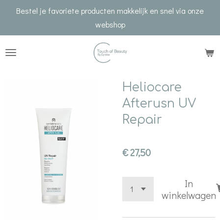
Bestel je favoriete producten makkelijk en snel via onze
Ga
webshop
direct
naar
de
hoofdinhoud
Heliocare
Afterusn UV
Repair
€ 27,50
In
winkelwagen