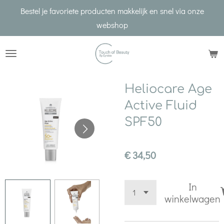
Bestel je favoriete producten makkelijk en snel via onze
Ga
webshop
direct
naar
de
hoofdinhoud
Heliocare Age
Active Fluid
SPF50
€ 34,50
In
winkelwagen