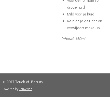
Voor de normale tot
droge huid
Mild voor je huid
Reinigt je gezicht en
verwijdert make-up
Inhoud: 150ml
© 2017 Touch of Beauty
Powered by
JouwWeb