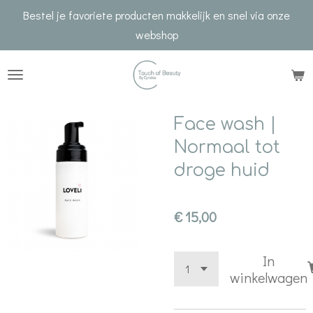
Bestel je favoriete producten makkelijk en snel via onze
Ga
webshop
direct
naar
de
hoofdinhoud
Face wash |
Normaal tot
droge huid
€ 15,00
In
winkelwagen